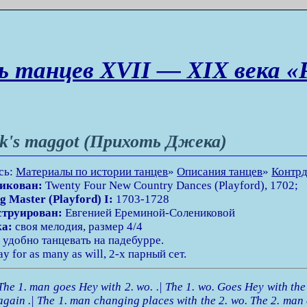
ь танцев XVII — XIX века «
k's maggot (Прихоть Джека)
сь:
Материалы по истории танцев
»
Описания танцев
»
Контрд
икован:
Twenty Four New Country Dances (Playford), 1702;
g Master (Playford) I:
1703-1728
струирован:
Евгенией Ереминой-Солениковой
а:
своя мелодия, размер 4/4
:
удобно танцевать на падебурре.
 for as many as will, 2-х парный сет.
The 1. man goes Hey with 2. wo. .| The 1. wo. Goes Hey with the
again .| The 1. man changing places with the 2. wo. The 2. man