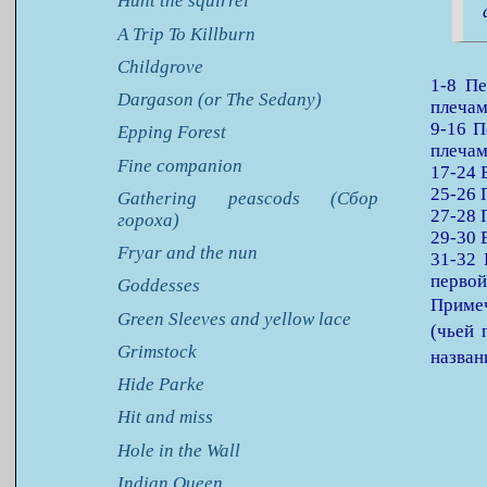
Hunt the squirrel
A Trip To Killburn
Childgrove
1-8 Пе
Dargason (or The Sedany)
плечам
9-16 П
Epping Forest
плечам
Fine companion
17-24 
25-26 
Gathering peascods (Сбор
27-28 
гороха)
29-30 
Fryar and the nun
31-32 
первой
Goddesses
Примеч
Green Sleeves and yellow lace
(чьей 
Grimstock
назван
Hide Parke
Hit and miss
Hole in the Wall
Indian Queen