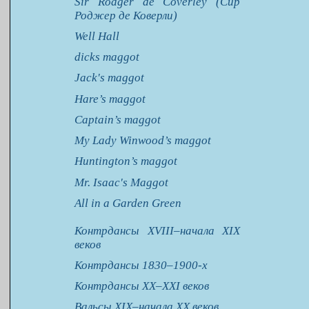
Sir Rodger de Coverley (Сир
Роджер де Коверли)
Well Hall
dicks maggot
Jack's maggot
Hare’s maggot
Captain’s maggot
My Lady Winwood’s maggot
Huntington’s maggot
Mr. Isaac's Maggot
All in a Garden Green
Контрдансы XVIII–начала XIX
веков
Контрдансы 1830–1900-х
Контрдансы XX–XXI веков
Вальсы XIX–начала XX веков