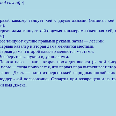
and cast off :|
рвый кавалер танцует хей с двумя дамами (начиная хей,
и).
ервая дама танцует хей с двумя кавалерами (начиная хей, 
и).
Все танцуют мулине правыми руками, затем — левыми.
Первый кавалер и вторая дама меняются местами.
Первая дама и второй кавалер меняются местами.
Все берутся за руки и идут полкруга.
Первая пара — каст, вторая проходит вперед (в этой фи
 пары — тогда получается, что первая пара вытаскивает втор
ание: Джек — один из персонажей народных английских 
поддержкой пользовались Стюарты при возвращении на тро
ии имя Джека.