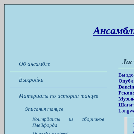
Ансамбл
Jac
Об ансамбле
Вы зде
Выкройки
Опубл
Dancin
Рекон
Материалы по истории танцев
Музык
Шаги
Описания танцев
Longway
Контрдансы из сборников
Плейфорда