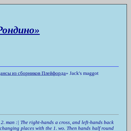
Рондино»
ансы из сборников Плейфорда
»
Jack's maggot
 2. man :| The right-hands a cross, and left-hands back
 changing places with the 1. wo. Then hands half round