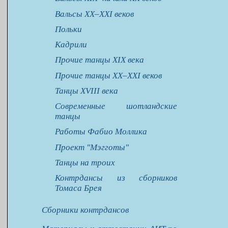
Вальсы XX–XXI веков
Польки
Кадрили
Прочие танцы XIX века
Прочие танцы XX–XXI веков
Танцы XVIII века
Современные шотландские
танцы
Работы Фабио Моллика
Проект "Мэгготы"
Танцы на троих
Контрдансы из сборников
Томаса Брея
Сборники контрдансов