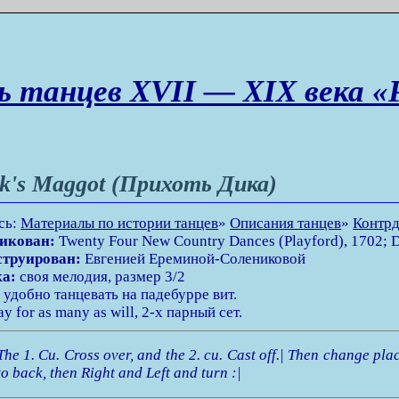
ь танцев XVII — XIX века «
k's Maggot (Прихоть Дика)
сь:
Материалы по истории танцев
»
Описания танцев
»
Контрд
икован:
Twenty Four New Country Dances (Playford), 1702; D
струирован:
Евгенией Ереминой-Солениковой
а:
своя мелодия, размер 3/2
:
удобно танцевать на падебурре вит.
 for as many as will, 2-х парный сет.
The 1. Cu. Cross over, and the 2. cu. Cast off.| Then change pl
to back, then Right and Left and turn :|