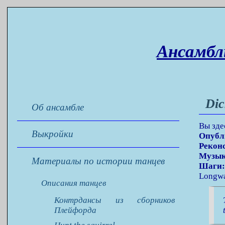
Ансамбл
Dic
Об ансамбле
Вы зде
Выкройки
Опубл
Рекон
Музык
Материалы по истории танцев
Шаги
Longway
Описания танцев
Контрдансы из сборников
Плейфорда