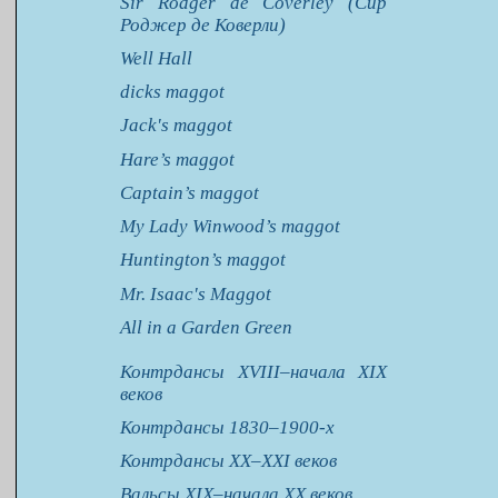
Sir Rodger de Coverley (Сир
Роджер де Коверли)
Well Hall
dicks maggot
Jack's maggot
Hare’s maggot
Captain’s maggot
My Lady Winwood’s maggot
Huntington’s maggot
Mr. Isaac's Maggot
All in a Garden Green
Контрдансы XVIII–начала XIX
веков
Контрдансы 1830–1900-х
Контрдансы XX–XXI веков
Вальсы XIX–начала XX веков