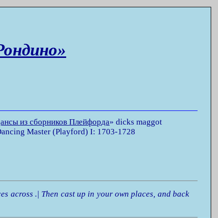
Рондино»
ансы из сборников Плейфорда
»
dicks maggot
ancing Master (Playford) I: 1703-1728
aces across .| Then cast up in your own places, and back