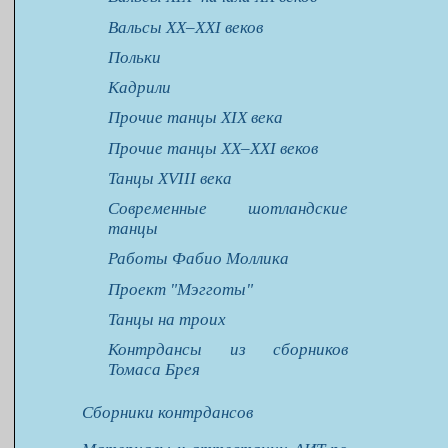
Вальсы XX–XXI веков
Польки
Кадрили
Прочие танцы XIX века
Прочие танцы XX–XXI веков
Танцы XVIII века
Современные шотландские
танцы
Работы Фабио Моллика
Проект "Мэгготы"
Танцы на троих
Контрдансы из сборников
Томаса Брея
Сборники контрдансов