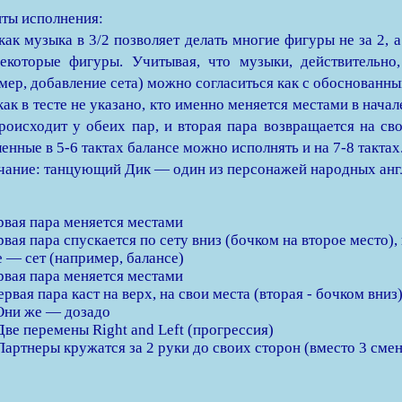
ты исполнения:
 как музыка в 3/2 позволяет делать многие фигуры не за 2, 
екоторые фигуры. Учитывая, что музыки, действительн
мер, добавление сета) можно согласиться как с обоснованны
 как в тесте не указано, кто именно меняется местами в нача
роисходит у обеих пар, и вторая пара возвращается на сво
енные в 5-6 тактах балансе можно исполнять и на 7-8 тактах
ание: танцующий Дик — один из персонажей народных англ
рвая пара меняется местами
рвая пара спускается по сету вниз (бочком на второе место),
е — сет (например, балансе)
рвая пара меняется местами
ервая пара каст на верх, на свои места (вторая - бочком вниз
Они же — дозадо
Две перемены Right and Left (прогрессия)
Партнеры кружатся за 2 руки до своих сторон (вместо 3 смены