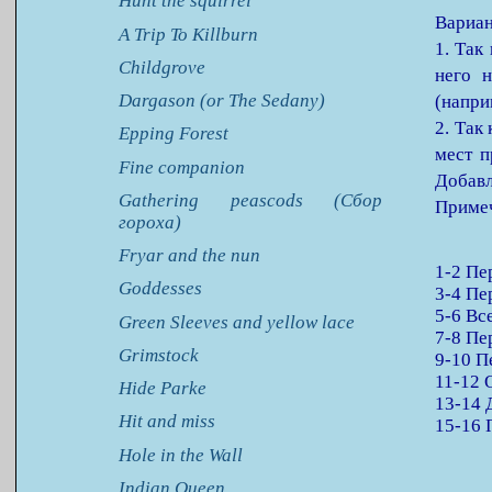
Hunt the squirrel
Вариан
A Trip To Killburn
1. Так
Childgrove
него н
Dargason (or The Sedany)
(напри
2. Так
Epping Forest
мест п
Fine companion
Добавл
Gathering peascods (Сбор
Примеч
гороха)
Fryar and the nun
1-2 Пе
Goddesses
3-4 Пе
5-6 Вс
Green Sleeves and yellow lace
7-8 Пе
Grimstock
9-10 П
11-12 
Hide Parke
13-14 
Hit and miss
15-16 
Hole in the Wall
Indian Queen