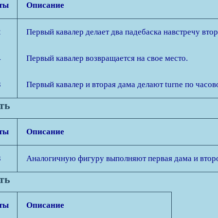
ты
Описание
2
Первый кавалер делает два падебаска навстречу втор
4
Первый кавалер возвращается на свое место.
8
Первый кавалер и вторая дама делают turne по часов
сть
ты
Описание
8
Аналогичную фигуру выполняют первая дама и второ
сть
ты
Описание