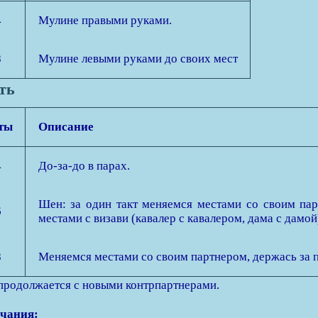
4
Мулине правыми руками.
8
Мулине левыми руками до своих мест
сть
ты
Описание
4
До-за-до в парах.
Шен: за один такт меняемся местами со своим пар
6
местами с визави (кавалер с кавалером, дама с дамой
8
Меняемся местами со своим партнером, держась за 
продолжается с новыми контрпартнерами.
чания: