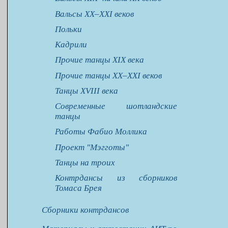
Вальсы XX–XXI веков
Польки
Кадрили
Прочие танцы XIX века
Прочие танцы XX–XXI веков
Танцы XVIII века
Современные шотландские
танцы
Работы Фабио Моллика
Проект "Мэгготы"
Танцы на троих
Контрдансы из сборников
Томаса Брея
Сборники контрдансов