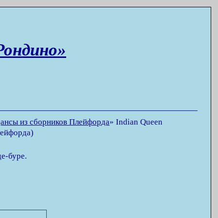
Рондино»
ансы из сборников Плейфорда
»
Indian Queen
лейфорда)
де-буре.