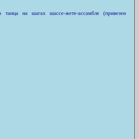
о танца на шагах шассе-жете-ассамбле (привезен