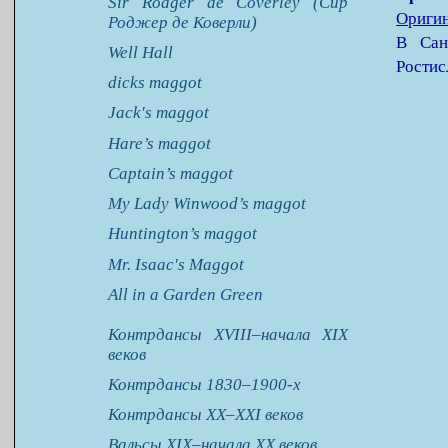
Sir Rodger de Coverley (Сир
Ориги
Роджер де Коверли)
В Сан
Well Hall
Ростис
dicks maggot
Jack's maggot
Hare’s maggot
Captain’s maggot
My Lady Winwood’s maggot
Huntington’s maggot
Mr. Isaac's Maggot
All in a Garden Green
Контрдансы XVIII–начала XIX
веков
Контрдансы 1830–1900-х
Контрдансы XX–XXI веков
Вальсы XIX–начала XX веков