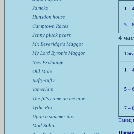
Jameko
1 – 
Hunsdon house
5 – 
Camptown Races
Jenny pluck pears
4 ча
Mr. Beveridge's Maggot
My Lord Byron's Maggot
Так
New Exchange
1 – 
Old Mole
Rufty-tufty
5 – 
Tamerlain
The fit's come on me now
Tythe Pig
7 – 
Upon a summer day
Танец 
Mad Robin
Приме