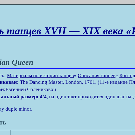
ь танцев XVII — XIX века «
ian Queen
сь:
Материалы по истории танцев
»
Описания танцев
»
Контрд
икован:
The Dancing Master, London, 1701, (11-е издание П
ан
:Евгенией Солениковой
альный размер:
4/4, на один такт приходится один шаг па-
y duple minor.
сть