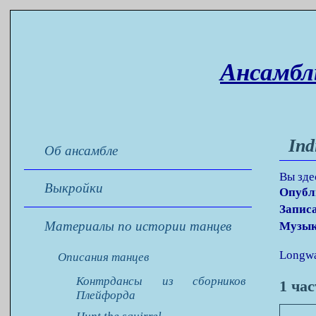
Ансамбл
Ind
Об ансамбле
Вы зде
Выкройки
Опубл
Запис
Материалы по истории танцев
Музык
Longwa
Описания танцев
Контрдансы из сборников
1 ча
Плейфорда