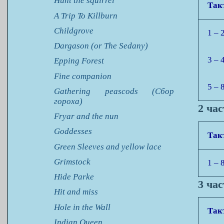
Hunt the squirrel
Так
A Trip To Killburn
Childgrove
1 – 
Dargason (or The Sedany)
3 – 
Epping Forest
Fine companion
5 – 
Gathering peascods (Сбор
гороха)
2 ча
Fryar and the nun
Goddesses
Так
Green Sleeves and yellow lace
Grimstock
1 – 
Hide Parke
3 ча
Hit and miss
Hole in the Wall
Так
Indian Queen