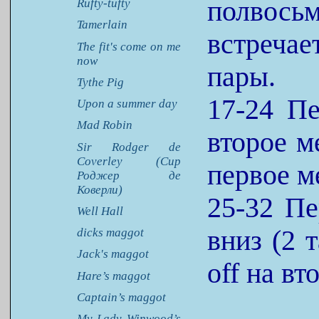
полвось
Rufty-tufty
Tamerlain
встречае
The fit's come on me
now
пары.
Tythe Pig
17-24 Пе
Upon a summer day
Mad Robin
второе ме
Sir Rodger de
Coverley (Сир
первое м
Роджер де
Коверли)
25-32 Пе
Well Hall
вниз (2 т
dicks maggot
Jack's maggot
off на вт
Hare’s maggot
Captain’s maggot
My Lady Winwood’s