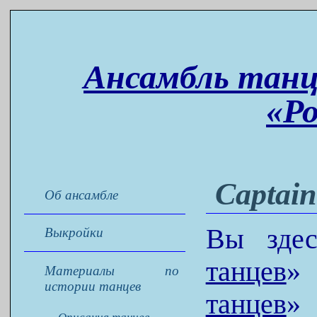
Ансамбль танц
«Р
Captain
Об ансамбле
Вы зде
Выкройки
танцев
Материалы по
истории танцев
танцев