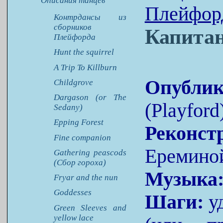
Описания танцев
Плейфор
Контрдансы из
сборников
Капитан
Плейфорда
Hunt the squirrel
A Trip To Killburn
Опублик
Childgrove
Dargason (or The
(Playford
Sedany)
Epping Forest
Реконст
Fine companion
Еремино
Gathering peascods
(Сбор гороха)
Музыка
Fryar and the nun
Goddesses
Шаги:
уд
Green Sleeves and
yellow lace