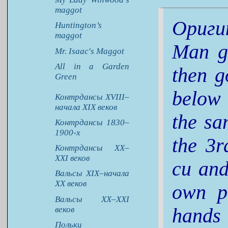
maggot
Ориги
Huntington’s
maggot
Man go
Mr. Isaac's Maggot
All in a Garden
then g
Green
below 
Контрдансы XVIII–
начала XIX веков
the sa
Контрдансы 1830–
1900-х
the 3r
Контрдансы XX–
XXI веков
cu and
Вальсы XIX–начала
XX веков
own p
Вальсы XX–XXI
веков
hands
Польки