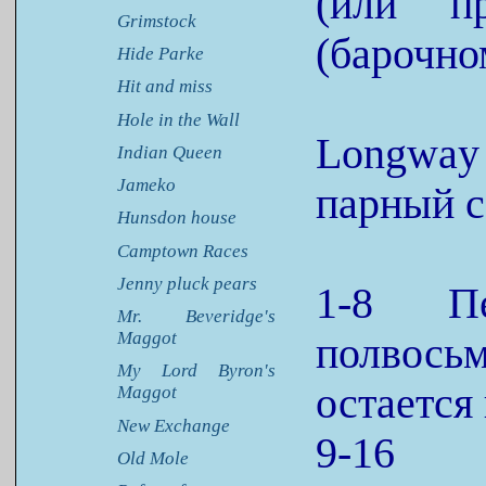
(или п
Grimstock
(барочно
Hide Parke
Hit and miss
Hole in the Wall
Longway
Indian Queen
Jameko
парный с
Hunsdon house
Camptown Races
Jenny pluck pears
1-8 Пе
Mr. Beveridge's
Maggot
полвось
My Lord Byron's
остается
Maggot
New Exchange
9-16 
Old Mole