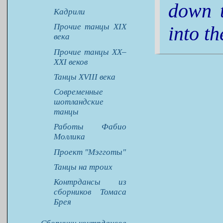
down t
Кадрили
Прочие танцы XIX
into th
века
Прочие танцы XX–
XXI веков
Танцы XVIII века
Современные
шотландские
танцы
Работы Фабио
Моллика
Проект "Мэгготы"
Танцы на троих
Контрдансы из
сборников Томаса
Брея