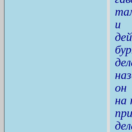
та
и 
де
бу
де
на
он
на 
пр
де