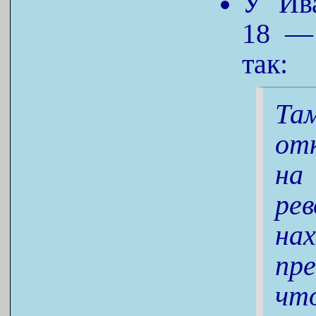
У Ива
18 — 
так:
Та
о
на
рев
на
пр
чт