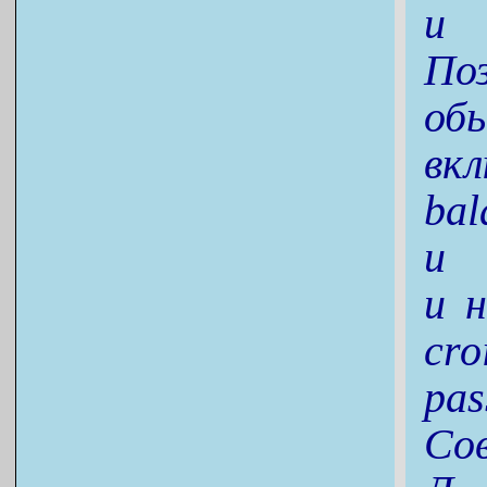
и 
По
об
вк
ba
и 
и н
cro
pa
Со