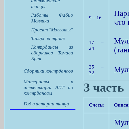
шотландские
танцы
Пары
Работы Фабио
9 – 16
что 
Моллика
Проект "Мэгготы"
Танцы на троих
Мул
17 –
Контрдансы из
24
(тан
сборников Томаса
Брея
25 –
Мули
Сборники контрдансов
32
Материалы к
3 часть
аттестации АИТ по
контрдансам
Год в истории танца
Счеты
Описа
Мули