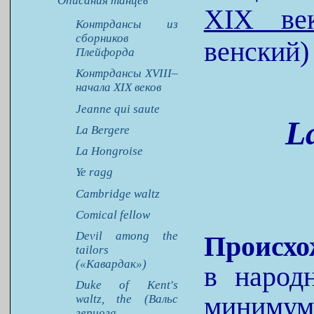
Описания танцев
XIX ве
Контрдансы из
сборников
венский)
Плейфорда
Контрдансы XVIII–
начала XIX веков
Jeanne qui saute
L
La Bergere
La Hongroise
Ye ragg
Cambridge waltz
Comical fellow
Devil among the
Происхо
tailors
(«Кавардак»)
в народ
Duke of Kent's
миниму
waltz, the (Вальс
герцога