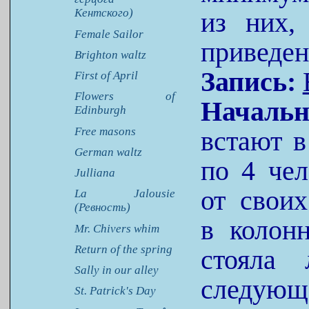
Кентского)
из них,
Female Sailor
приведен 
Brighton waltz
Запись:
First of April
Flowers of
Начальн
Edinburgh
Free masons
встают 
German waltz
по 4 чел
Julliana
от свои
La Jalousie
(Ревность)
в колон
Mr. Chivers whim
Return of the spring
стояла
Sally in our alley
следующа
St. Patrick's Day