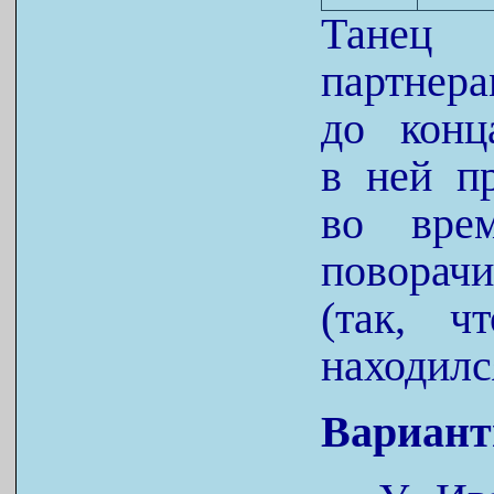
Танец 
партнер
до конц
в ней п
во вре
поворач
(так, ч
находилс
Вариант