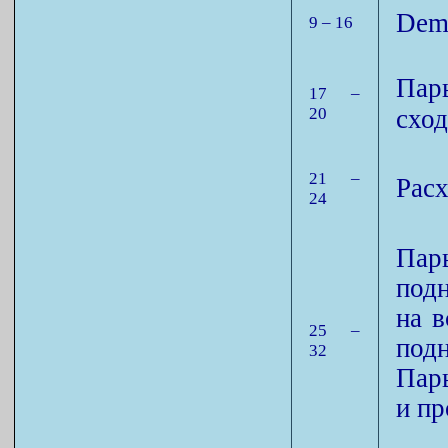
Demi
9 – 16
Пар
17 –
20
сход
21 –
Расх
24
Пар
под
на в
25 –
под
32
Пар
и пр