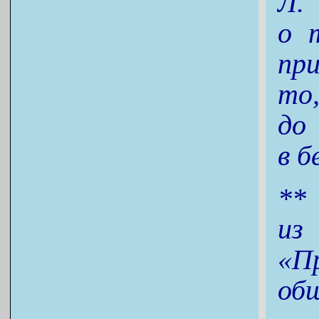
Л.
о 
пр
то
до
в б
**
из
«П
об