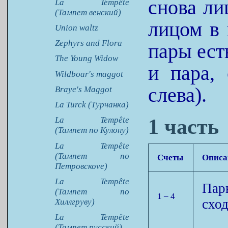
снова ли
La Tempête
(Тампет венский)
лицом в 
Union waltz
Zephyrs and Flora
пары ест
The Young Widow
и пара,
Wildboar's maggot
слева).
Braye's Maggot
La Turck (Турчанка)
1 часть
La Tempête
(Тампет по Кулону)
La Tempête
(Тампет по
Счеты
Описа
Петровскоve)
La Tempête
Пар
(Тампет по
1 – 4
сход
Хиллгруву)
La Tempête
(Тампет русский)