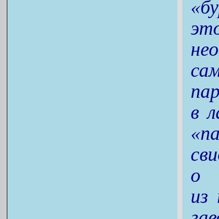
«б
эт
не
са
па
в 
«п
св
о 
из
га