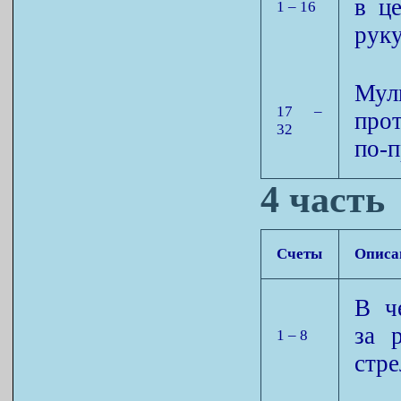
в ц
1 – 16
руку
Мул
17 –
про
32
по-
4 часть
Счеты
Описа
В ч
за 
1 – 8
стре