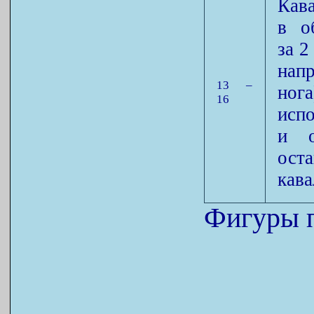
Кав
в о
за 2
нап
13 –
нога
16
исп
и о
ост
кава
Фигуры п