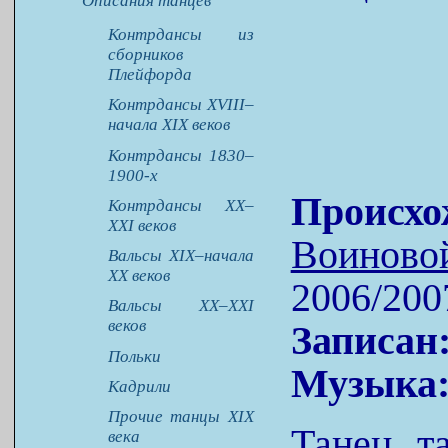
Описания танцев
Контрдансы из
сборников
Плейфорда
Контрдансы XVIII–
начала XIX веков
Контрдансы 1830–
1900-х
Происхо
Контрдансы XX–
XXI веков
Воиново
Вальсы XIX–начала
XX веков
2006/200
Вальсы XX–XXI
веков
Записан
Польки
Музыка
Кадрили
Прочие танцы XIX
Танец т
века