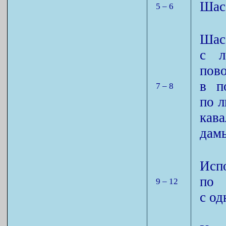
Шасс
5 – 6
Шас
с л
пов
в п
7 – 8
по л
кав
дамы
Исп
по 
9 – 12
с од