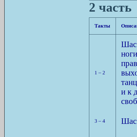
2 часть
Такты
Описа
Шас
ног
пра
вых
1 – 2
тан
и к 
своб
Шасс
3 – 4