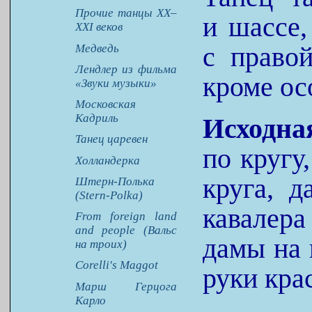
Прочие танцы XX–
и шассе,
XXI веков
Медведь
с право
Лендлер из фильма
кроме ос
«Звуки музыки»
Московская
Кадриль
Исходн
Танец царевен
по кругу
Холландерка
круга, 
Штерн-Полька
(Stern-Polka)
кавалера
From foreign land
and people (Вальс
дамы на 
на троих)
Corelli's Maggot
руки кра
Марш Герцога
Карло