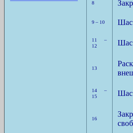
Закр
8
Шасс
9 – 10
11 –
Шасс
12
Рас
13
вне
14 –
Шасс
15
Зак
16
своб