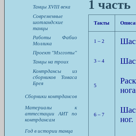
1 часть
Танцы XVIII века
Современные
шотландские
Такты
Описа
танцы
Работы Фабио
Шасс
1 – 2
Моллика
Проект "Мэгготы"
Шасс
3 – 4
Танцы на троих
Контрдансы из
сборников Томаса
Рас
Брея
5
нога
Сборники контрдансов
Материалы к
Шас
аттестации АИТ по
6 – 7
ног.
контрдансам
Год в истории танца