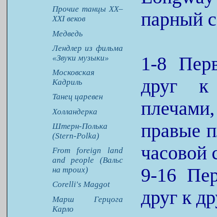
Прочие танцы XX–
парный с
XXI веков
Медведь
Лендлер из фильма
1-8 Пер
«Звуки музыки»
Московская
друг к
Кадриль
Танец царевен
плечами
Холландерка
правые п
Штерн-Полька
(Stern-Polka)
часовой 
From foreign land
and people (Вальс
9-16 Пе
на троих)
Corelli's Maggot
друг к д
Марш Герцога
Карло