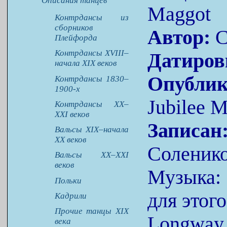
Описания танцев
Maggot
Контрдансы из
сборников
Автор:
C
Плейфорда
Контрдансы XVIII–
Датиров
начала XIX веков
Опублик
Контрдансы 1830–
1900-х
Jubilee 
Контрдансы XX–
XXI веков
Записан
Вальсы XIX–начала
XX веков
Соленик
Вальсы XX–XXI
веков
Музыка:
Польки
для этого
Кадрили
Прочие танцы XIX
Longway
века