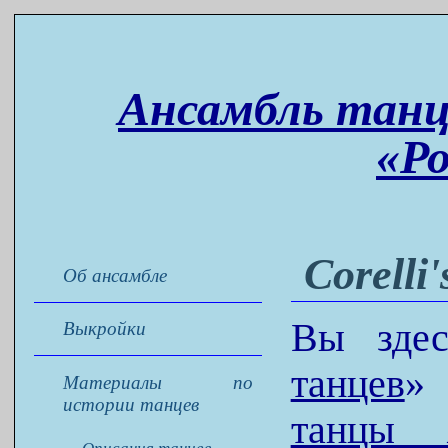
Ансамбль танц
«Р
Corelli
Об ансамбле
Вы зде
Выкройки
танцев
Материалы по
истории танцев
танцы 