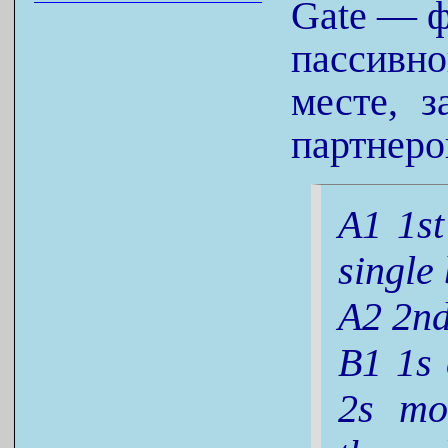
Gate — ф
пассивн
месте, з
партнеро
A1 1st
single
A2 2nd
B1 1s 
2s mo