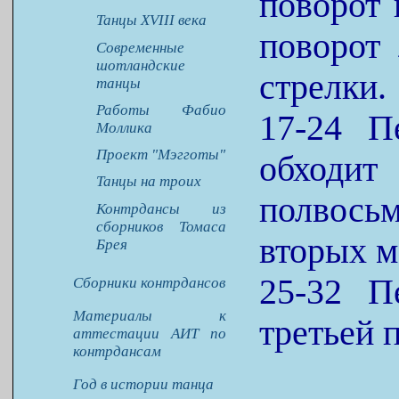
поворот 
Танцы XVIII века
поворот 
Современные
шотландские
стрелки.
танцы
Работы Фабио
17-24 П
Моллика
Проект "Мэгготы"
обход
Танцы на троих
полвось
Контрдансы из
сборников Томаса
вторых м
Брея
25-32 П
Сборники контрдансов
Материалы к
третьей 
аттестации АИТ по
контрдансам
Год в истории танца