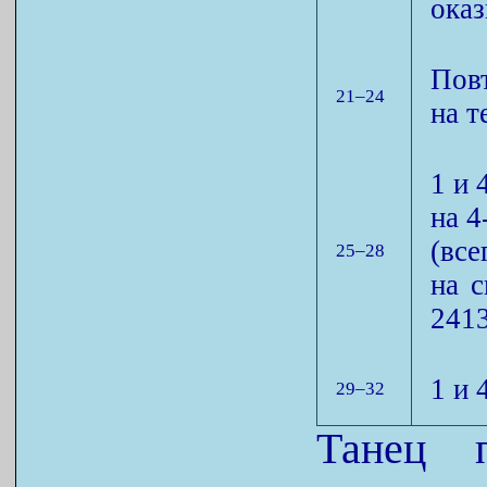
оказ
Пов
21–24
на т
1 и
на 4
(вс
25–28
на с
2413
1 и 
29–32
Танец 