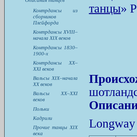
Описания танцев
танцы
»
P
Контрдансы из
сборников
Плейфорда
Контрдансы XVIII–
начала XIX веков
Контрдансы 1830–
1900-х
Контрдансы XX–
XXI веков
Происхо
Вальсы XIX–начала
XX веков
шотландс
Вальсы XX–XXI
веков
Описани
Польки
Кадрили
Longway 
Прочие танцы XIX
века