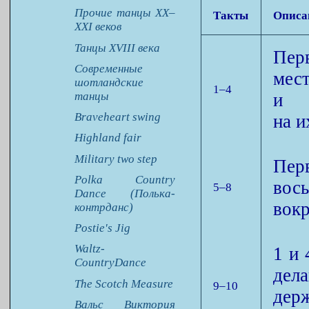
Прочие танцы XX–
Такты
Описа
XXI веков
Танцы XVIII века
Перв
Современные
мес
шотландские
1–4
танцы
и т
Braveheart swing
на и
Highland fair
Military two step
Пер
Polka Country
вось
5–8
Dance (Полька-
вокр
контрданс)
Postie's Jig
Waltz-
1 и 
CountryDance
дела
The Scotch Measure
9–10
дер
Вальс Виктория