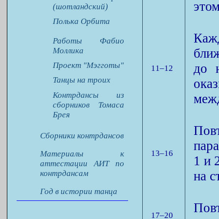
этом
(шотландский)
Полька Орбита
Кажд
Работы Фабио
Моллика
бли
Проект "Мэгготы"
до 
11–12
Танцы на троих
ока
Контрдансы из
межд
сборников Томаса
Брея
Пов
Сборники контрдансов
пар
13–16
Материалы к
1 и 
аттестации АИТ по
контрдансам
на с
Год в истории танца
Повт
17–20