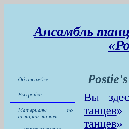
Ансамбль танц
«Р
Postie's
Об ансамбле
Вы зде
Выкройки
танцев
Материалы по
истории танцев
танцев